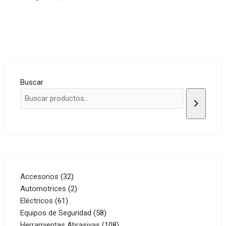
Buscar
32
Accesorios
32
productos
2
Automotrices
2
61
productos
Eléctricos
61
productos
58
Equipos de Seguridad
58
productos
108
Herramientas Abrasivas
108