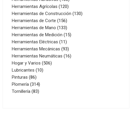
120
productos
Herramientas Agrícolas
120
productos
130
Herramientas de Construcción
130
156
productos
Herramientas de Corte
156
productos
133
Herramientas de Mano
133
productos
15
Herramientas de Medición
15
11
productos
Herramientas Eléctricas
11
productos
93
Herramientas Mecánicas
93
productos
16
Herramientas Neumáticas
16
506
productos
Hogar y Varios
506
10
productos
Lubricantes
10
86
productos
Pinturas
86
productos
314
Plomería
314
83
productos
Tornillería
83
productos