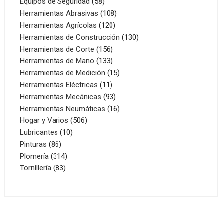
productos
58
Equipos de Seguridad
58
productos
108
Herramientas Abrasivas
108
120
productos
Herramientas Agrícolas
120
productos
130
Herramientas de Construcción
130
156
productos
Herramientas de Corte
156
productos
133
Herramientas de Mano
133
productos
15
Herramientas de Medición
15
11
productos
Herramientas Eléctricas
11
productos
93
Herramientas Mecánicas
93
productos
16
Herramientas Neumáticas
16
506
productos
Hogar y Varios
506
10
productos
Lubricantes
10
86
productos
Pinturas
86
productos
314
Plomería
314
83
productos
Tornillería
83
productos