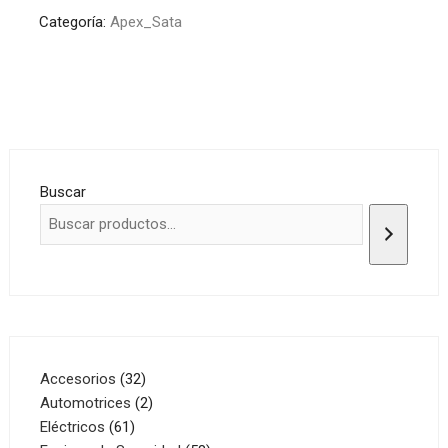
Categoría:
Apex_Sata
Buscar
32
Accesorios
32
productos
2
Automotrices
2
61
productos
Eléctricos
61