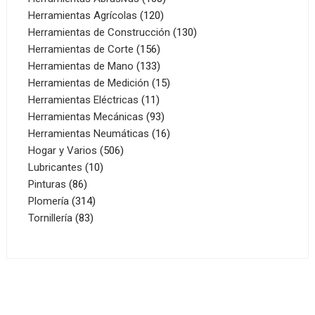
120
productos
Herramientas Agrícolas
120
productos
130
Herramientas de Construcción
130
156
productos
Herramientas de Corte
156
productos
133
Herramientas de Mano
133
productos
15
Herramientas de Medición
15
11
productos
Herramientas Eléctricas
11
productos
93
Herramientas Mecánicas
93
productos
16
Herramientas Neumáticas
16
506
productos
Hogar y Varios
506
10
productos
Lubricantes
10
86
productos
Pinturas
86
productos
314
Plomería
314
83
productos
Tornillería
83
productos