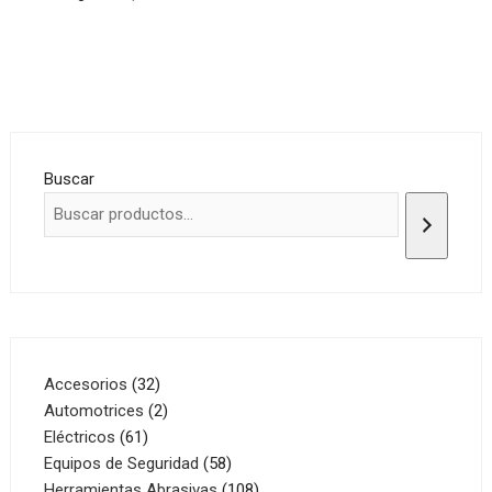
Buscar
32
Accesorios
32
productos
2
Automotrices
2
61
productos
Eléctricos
61
productos
58
Equipos de Seguridad
58
productos
108
Herramientas Abrasivas
108