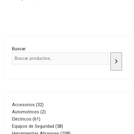
Buscar
32
Accesorios
32
productos
2
Automotrices
2
61
productos
Eléctricos
61
productos
58
Equipos de Seguridad
58
productos
108
Herramientas Abrasivas
108