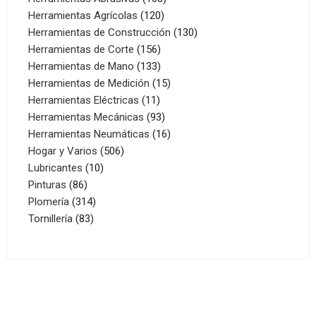
120
productos
Herramientas Agrícolas
120
productos
130
Herramientas de Construcción
130
156
productos
Herramientas de Corte
156
productos
133
Herramientas de Mano
133
productos
15
Herramientas de Medición
15
11
productos
Herramientas Eléctricas
11
productos
93
Herramientas Mecánicas
93
productos
16
Herramientas Neumáticas
16
506
productos
Hogar y Varios
506
10
productos
Lubricantes
10
86
productos
Pinturas
86
productos
314
Plomería
314
83
productos
Tornillería
83
productos