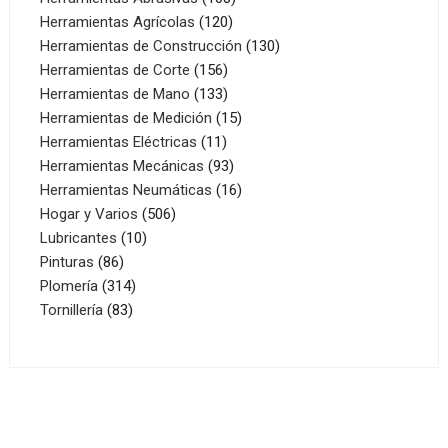
120
productos
Herramientas Agrícolas
120
productos
130
Herramientas de Construcción
130
156
productos
Herramientas de Corte
156
productos
133
Herramientas de Mano
133
productos
15
Herramientas de Medición
15
11
productos
Herramientas Eléctricas
11
productos
93
Herramientas Mecánicas
93
productos
16
Herramientas Neumáticas
16
506
productos
Hogar y Varios
506
10
productos
Lubricantes
10
86
productos
Pinturas
86
productos
314
Plomería
314
83
productos
Tornillería
83
productos