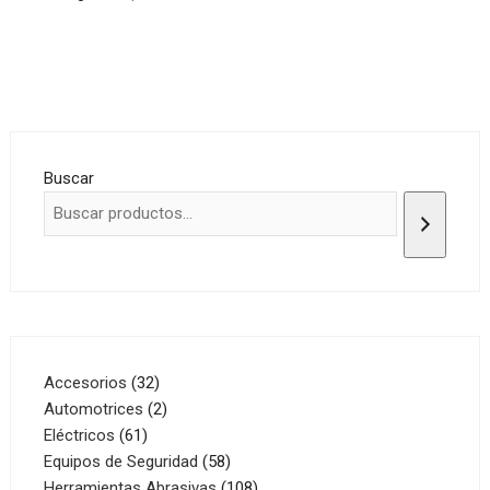
Buscar
32
Accesorios
32
productos
2
Automotrices
2
61
productos
Eléctricos
61
productos
58
Equipos de Seguridad
58
productos
108
Herramientas Abrasivas
108