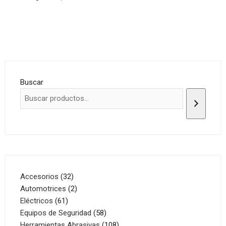
Buscar
32
Accesorios
32
productos
2
Automotrices
2
61
productos
Eléctricos
61
productos
58
Equipos de Seguridad
58
productos
108
Herramientas Abrasivas
108