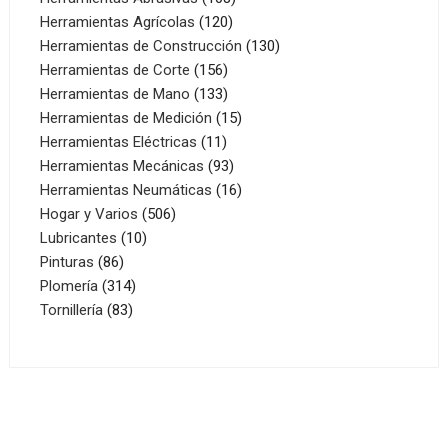
120
productos
Herramientas Agrícolas
120
productos
130
Herramientas de Construcción
130
156
productos
Herramientas de Corte
156
productos
133
Herramientas de Mano
133
productos
15
Herramientas de Medición
15
11
productos
Herramientas Eléctricas
11
productos
93
Herramientas Mecánicas
93
productos
16
Herramientas Neumáticas
16
506
productos
Hogar y Varios
506
10
productos
Lubricantes
10
86
productos
Pinturas
86
productos
314
Plomería
314
83
productos
Tornillería
83
productos