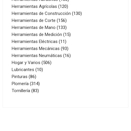
120
productos
Herramientas Agrícolas
120
productos
130
Herramientas de Construcción
130
156
productos
Herramientas de Corte
156
productos
133
Herramientas de Mano
133
productos
15
Herramientas de Medición
15
11
productos
Herramientas Eléctricas
11
productos
93
Herramientas Mecánicas
93
productos
16
Herramientas Neumáticas
16
506
productos
Hogar y Varios
506
10
productos
Lubricantes
10
86
productos
Pinturas
86
productos
314
Plomería
314
83
productos
Tornillería
83
productos