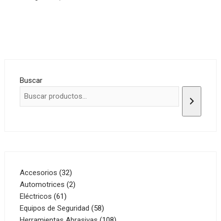
Buscar
32
Accesorios
32
productos
2
Automotrices
2
61
productos
Eléctricos
61
productos
58
Equipos de Seguridad
58
productos
108
Herramientas Abrasivas
108