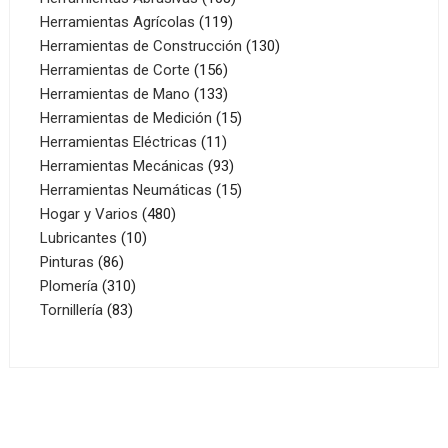
119
productos
Herramientas Agrícolas
119
productos
130
Herramientas de Construcción
130
156
productos
Herramientas de Corte
156
productos
133
Herramientas de Mano
133
productos
15
Herramientas de Medición
15
11
productos
Herramientas Eléctricas
11
productos
93
Herramientas Mecánicas
93
productos
15
Herramientas Neumáticas
15
480
productos
Hogar y Varios
480
10
productos
Lubricantes
10
86
productos
Pinturas
86
productos
310
Plomería
310
83
productos
Tornillería
83
productos