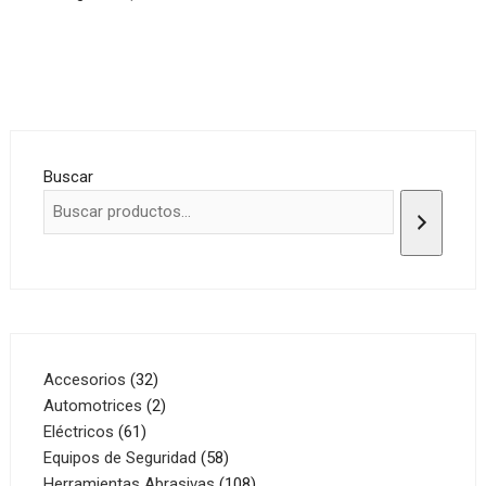
Buscar
32
Accesorios
32
productos
2
Automotrices
2
61
productos
Eléctricos
61
productos
58
Equipos de Seguridad
58
productos
108
Herramientas Abrasivas
108