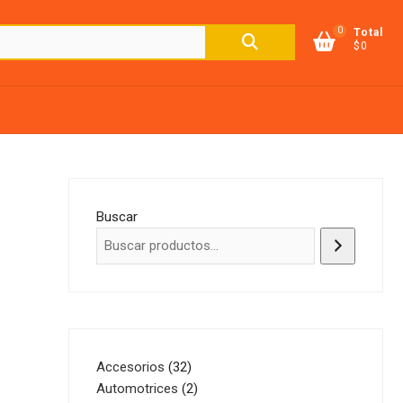
0
Buscar
Total
$0
por:
Buscar
32
Accesorios
32
productos
2
Automotrices
2