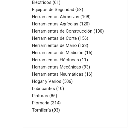
61
productos
Eléctricos
61
productos
58
Equipos de Seguridad
58
productos
108
Herramientas Abrasivas
108
120
productos
Herramientas Agrícolas
120
productos
130
Herramientas de Construcción
130
156
productos
Herramientas de Corte
156
productos
133
Herramientas de Mano
133
productos
15
Herramientas de Medición
15
11
productos
Herramientas Eléctricas
11
productos
93
Herramientas Mecánicas
93
productos
16
Herramientas Neumáticas
16
506
productos
Hogar y Varios
506
10
productos
Lubricantes
10
86
productos
Pinturas
86
productos
314
Plomería
314
83
productos
Tornillería
83
productos