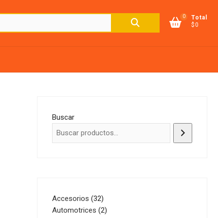
0
Buscar
Total
$0
por:
Buscar
32
Accesorios
32
productos
2
Automotrices
2