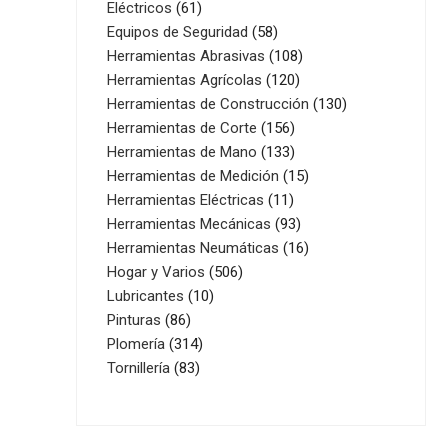
61
productos
Eléctricos
61
productos
58
Equipos de Seguridad
58
productos
108
Herramientas Abrasivas
108
120
productos
Herramientas Agrícolas
120
productos
130
Herramientas de Construcción
130
156
productos
Herramientas de Corte
156
productos
133
Herramientas de Mano
133
productos
15
Herramientas de Medición
15
11
productos
Herramientas Eléctricas
11
productos
93
Herramientas Mecánicas
93
productos
16
Herramientas Neumáticas
16
506
productos
Hogar y Varios
506
10
productos
Lubricantes
10
86
productos
Pinturas
86
productos
314
Plomería
314
83
productos
Tornillería
83
productos