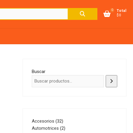
0
Buscar
Total
$0
por:
Buscar
32
Accesorios
32
productos
2
Automotrices
2