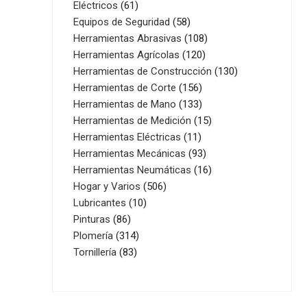
61
productos
Eléctricos
61
productos
58
Equipos de Seguridad
58
productos
108
Herramientas Abrasivas
108
120
productos
Herramientas Agrícolas
120
productos
130
Herramientas de Construcción
130
156
productos
Herramientas de Corte
156
productos
133
Herramientas de Mano
133
productos
15
Herramientas de Medición
15
11
productos
Herramientas Eléctricas
11
productos
93
Herramientas Mecánicas
93
productos
16
Herramientas Neumáticas
16
506
productos
Hogar y Varios
506
10
productos
Lubricantes
10
86
productos
Pinturas
86
productos
314
Plomería
314
83
productos
Tornillería
83
productos