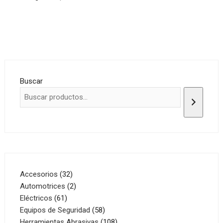
Buscar
32
Accesorios
32
productos
2
Automotrices
2
61
productos
Eléctricos
61
productos
58
Equipos de Seguridad
58
productos
108
Herramientas Abrasivas
108