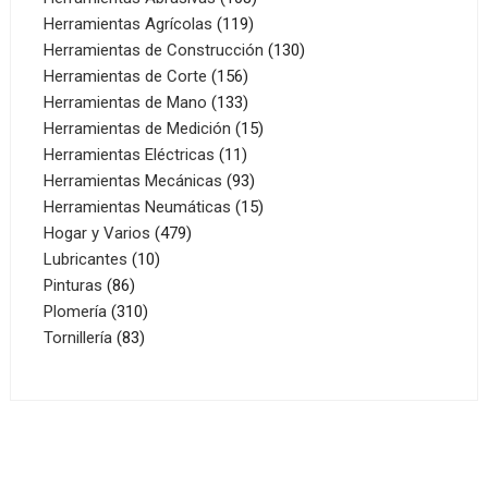
119
productos
Herramientas Agrícolas
119
productos
130
Herramientas de Construcción
130
156
productos
Herramientas de Corte
156
productos
133
Herramientas de Mano
133
productos
15
Herramientas de Medición
15
11
productos
Herramientas Eléctricas
11
productos
93
Herramientas Mecánicas
93
productos
15
Herramientas Neumáticas
15
479
productos
Hogar y Varios
479
10
productos
Lubricantes
10
86
productos
Pinturas
86
productos
310
Plomería
310
83
productos
Tornillería
83
productos