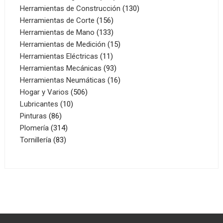
productos
130
Herramientas de Construcción
130
156
productos
Herramientas de Corte
156
productos
133
Herramientas de Mano
133
productos
15
Herramientas de Medición
15
11
productos
Herramientas Eléctricas
11
productos
93
Herramientas Mecánicas
93
productos
16
Herramientas Neumáticas
16
506
productos
Hogar y Varios
506
10
productos
Lubricantes
10
86
productos
Pinturas
86
productos
314
Plomería
314
83
productos
Tornillería
83
productos