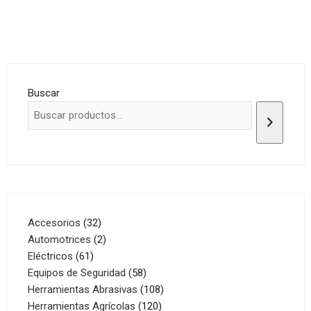
Buscar
32
Accesorios
32
productos
2
Automotrices
2
61
productos
Eléctricos
61
productos
58
Equipos de Seguridad
58
productos
108
Herramientas Abrasivas
108
120
productos
Herramientas Agrícolas
120