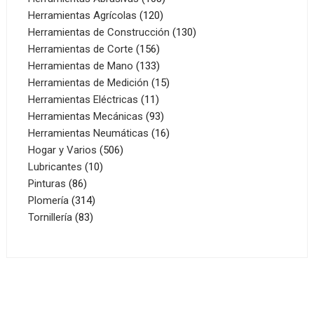
120
productos
Herramientas Agrícolas
120
productos
130
Herramientas de Construcción
130
156
productos
Herramientas de Corte
156
productos
133
Herramientas de Mano
133
productos
15
Herramientas de Medición
15
11
productos
Herramientas Eléctricas
11
productos
93
Herramientas Mecánicas
93
productos
16
Herramientas Neumáticas
16
506
productos
Hogar y Varios
506
10
productos
Lubricantes
10
86
productos
Pinturas
86
productos
314
Plomería
314
83
productos
Tornillería
83
productos