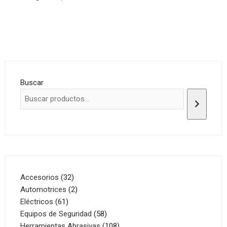
Buscar
32
Accesorios
32
productos
2
Automotrices
2
61
productos
Eléctricos
61
productos
58
Equipos de Seguridad
58
productos
108
Herramientas Abrasivas
108