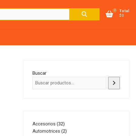
0
Buscar
Total
$0
por:
Buscar
32
Accesorios
32
productos
2
Automotrices
2