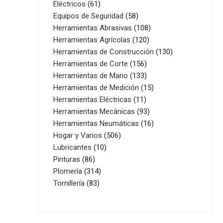
61
productos
Eléctricos
61
productos
58
Equipos de Seguridad
58
productos
108
Herramientas Abrasivas
108
120
productos
Herramientas Agrícolas
120
productos
130
Herramientas de Construcción
130
156
productos
Herramientas de Corte
156
productos
133
Herramientas de Mano
133
productos
15
Herramientas de Medición
15
11
productos
Herramientas Eléctricas
11
productos
93
Herramientas Mecánicas
93
productos
16
Herramientas Neumáticas
16
506
productos
Hogar y Varios
506
10
productos
Lubricantes
10
86
productos
Pinturas
86
productos
314
Plomería
314
83
productos
Tornillería
83
productos