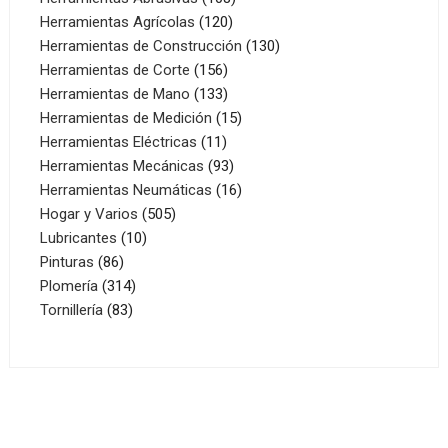
120
productos
Herramientas Agrícolas
120
productos
130
Herramientas de Construcción
130
156
productos
Herramientas de Corte
156
productos
133
Herramientas de Mano
133
productos
15
Herramientas de Medición
15
11
productos
Herramientas Eléctricas
11
productos
93
Herramientas Mecánicas
93
productos
16
Herramientas Neumáticas
16
505
productos
Hogar y Varios
505
10
productos
Lubricantes
10
86
productos
Pinturas
86
productos
314
Plomería
314
83
productos
Tornillería
83
productos