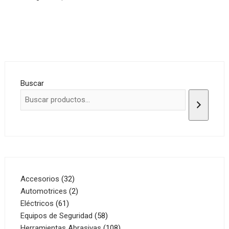
Buscar
32
Accesorios
32
productos
2
Automotrices
2
61
productos
Eléctricos
61
productos
58
Equipos de Seguridad
58
productos
108
Herramientas Abrasivas
108