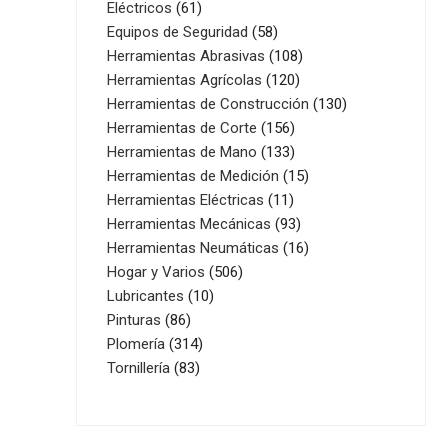
61
productos
Eléctricos
61
productos
58
Equipos de Seguridad
58
productos
108
Herramientas Abrasivas
108
120
productos
Herramientas Agrícolas
120
productos
130
Herramientas de Construcción
130
156
productos
Herramientas de Corte
156
productos
133
Herramientas de Mano
133
productos
15
Herramientas de Medición
15
11
productos
Herramientas Eléctricas
11
productos
93
Herramientas Mecánicas
93
productos
16
Herramientas Neumáticas
16
506
productos
Hogar y Varios
506
10
productos
Lubricantes
10
86
productos
Pinturas
86
productos
314
Plomería
314
83
productos
Tornillería
83
productos