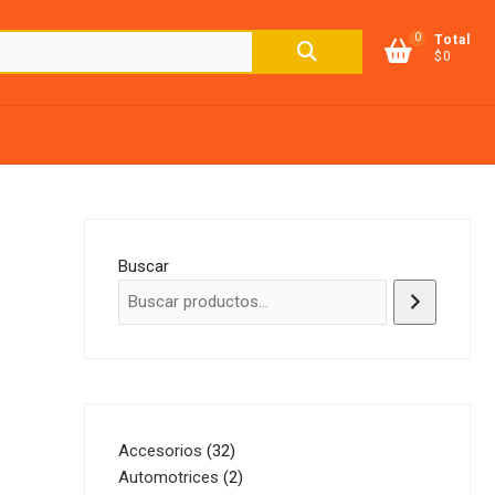
0
Buscar
Total
$0
por:
Buscar
32
Accesorios
32
productos
2
Automotrices
2