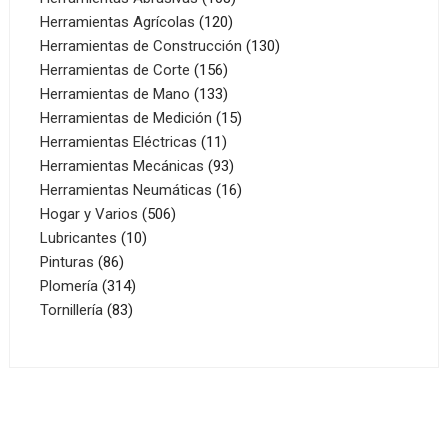
120
productos
Herramientas Agrícolas
120
productos
130
Herramientas de Construcción
130
156
productos
Herramientas de Corte
156
productos
133
Herramientas de Mano
133
productos
15
Herramientas de Medición
15
11
productos
Herramientas Eléctricas
11
productos
93
Herramientas Mecánicas
93
productos
16
Herramientas Neumáticas
16
506
productos
Hogar y Varios
506
10
productos
Lubricantes
10
86
productos
Pinturas
86
productos
314
Plomería
314
83
productos
Tornillería
83
productos