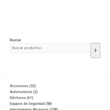
Buscar
32
Accesorios
32
productos
2
Automotrices
2
61
productos
Eléctricos
61
productos
58
Equipos de Seguridad
58
productos
108
Herramientas Abrasivas
108