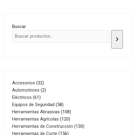
Buscar
32
Accesorios
32
productos
2
Automotrices
2
61
productos
Eléctricos
61
productos
58
Equipos de Seguridad
58
productos
108
Herramientas Abrasivas
108
120
productos
Herramientas Agrícolas
120
productos
130
Herramientas de Construcción
130
156
productos
Herramientas de Corte
156