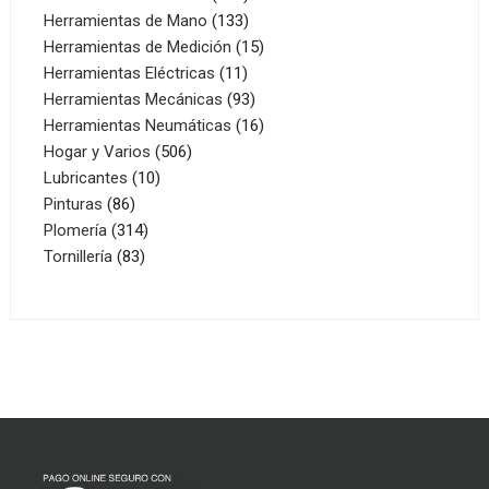
productos
133
Herramientas de Mano
133
productos
15
Herramientas de Medición
15
11
productos
Herramientas Eléctricas
11
productos
93
Herramientas Mecánicas
93
productos
16
Herramientas Neumáticas
16
506
productos
Hogar y Varios
506
10
productos
Lubricantes
10
86
productos
Pinturas
86
productos
314
Plomería
314
83
productos
Tornillería
83
productos