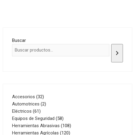
Buscar
32
Accesorios
32
productos
2
Automotrices
2
61
productos
Eléctricos
61
productos
58
Equipos de Seguridad
58
productos
108
Herramientas Abrasivas
108
120
productos
Herramientas Agrícolas
120