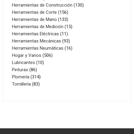
productos
130
Herramientas de Construcción
130
156
productos
Herramientas de Corte
156
productos
133
Herramientas de Mano
133
productos
15
Herramientas de Medición
15
11
productos
Herramientas Eléctricas
11
productos
93
Herramientas Mecánicas
93
productos
16
Herramientas Neumáticas
16
506
productos
Hogar y Varios
506
10
productos
Lubricantes
10
86
productos
Pinturas
86
productos
314
Plomería
314
83
productos
Tornillería
83
productos