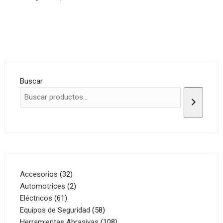
Buscar
32
Accesorios
32
productos
2
Automotrices
2
61
productos
Eléctricos
61
productos
58
Equipos de Seguridad
58
productos
108
Herramientas Abrasivas
108