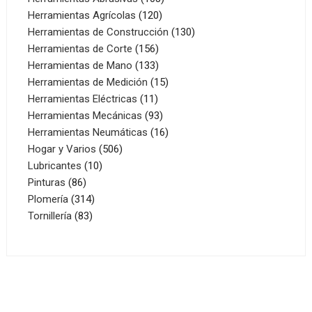
120
productos
Herramientas Agrícolas
120
productos
130
Herramientas de Construcción
130
156
productos
Herramientas de Corte
156
productos
133
Herramientas de Mano
133
productos
15
Herramientas de Medición
15
11
productos
Herramientas Eléctricas
11
productos
93
Herramientas Mecánicas
93
productos
16
Herramientas Neumáticas
16
506
productos
Hogar y Varios
506
10
productos
Lubricantes
10
86
productos
Pinturas
86
productos
314
Plomería
314
83
productos
Tornillería
83
productos