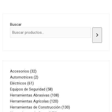
Buscar
32
Accesorios
32
productos
2
Automotrices
2
61
productos
Eléctricos
61
productos
58
Equipos de Seguridad
58
productos
108
Herramientas Abrasivas
108
120
productos
Herramientas Agrícolas
120
productos
130
Herramientas de Construcción
130