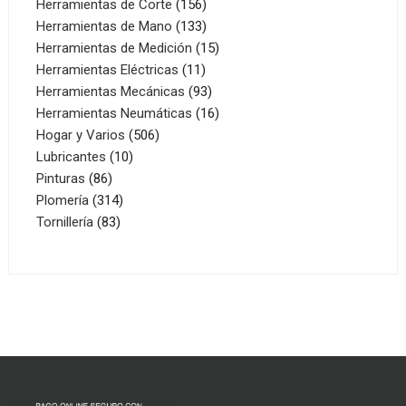
156
productos
Herramientas de Corte
156
productos
133
Herramientas de Mano
133
productos
15
Herramientas de Medición
15
11
productos
Herramientas Eléctricas
11
productos
93
Herramientas Mecánicas
93
productos
16
Herramientas Neumáticas
16
506
productos
Hogar y Varios
506
10
productos
Lubricantes
10
86
productos
Pinturas
86
productos
314
Plomería
314
83
productos
Tornillería
83
productos