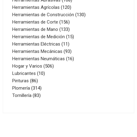
120
productos
Herramientas Agrícolas
120
productos
130
Herramientas de Construcción
130
156
productos
Herramientas de Corte
156
productos
133
Herramientas de Mano
133
productos
15
Herramientas de Medición
15
11
productos
Herramientas Eléctricas
11
productos
93
Herramientas Mecánicas
93
productos
16
Herramientas Neumáticas
16
506
productos
Hogar y Varios
506
10
productos
Lubricantes
10
86
productos
Pinturas
86
productos
314
Plomería
314
83
productos
Tornillería
83
productos