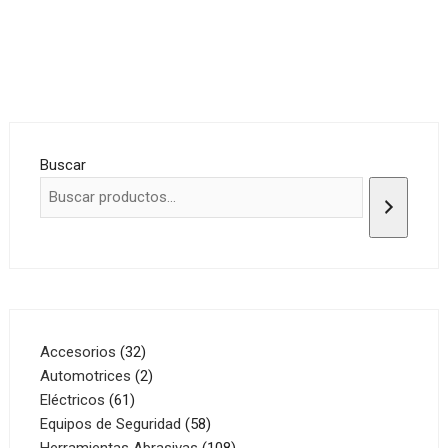
Buscar
32
Accesorios
32
productos
2
Automotrices
2
61
productos
Eléctricos
61
productos
58
Equipos de Seguridad
58
productos
108
Herramientas Abrasivas
108