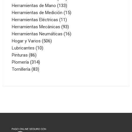
productos
133
Herramientas de Mano
133
productos
15
Herramientas de Medición
15
11
productos
Herramientas Eléctricas
11
productos
93
Herramientas Mecánicas
93
productos
16
Herramientas Neumáticas
16
506
productos
Hogar y Varios
506
10
productos
Lubricantes
10
86
productos
Pinturas
86
productos
314
Plomería
314
83
productos
Tornillería
83
productos