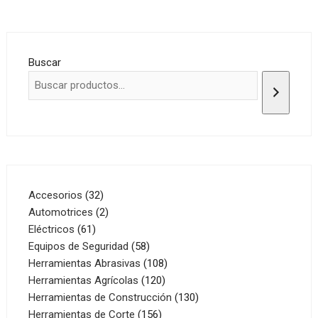
Buscar
32
Accesorios
32
productos
2
Automotrices
2
61
productos
Eléctricos
61
productos
58
Equipos de Seguridad
58
productos
108
Herramientas Abrasivas
108
120
productos
Herramientas Agrícolas
120
productos
130
Herramientas de Construcción
130
156
productos
Herramientas de Corte
156